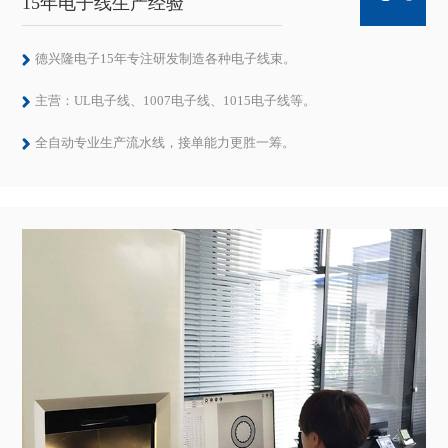
多年经验
15年电子线生产经验
德兴隆电子15年专注研发制造各种电子线束。
主营：UL电子线、1007电子线、1015电子线等。
全自动专业生产流水线，接单能力更胜一筹。