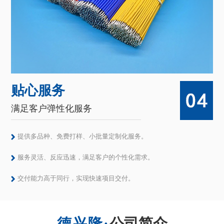
贴心服务
满足客户弹性化服务
提供多品种、免费打样、小批量定制化服务。