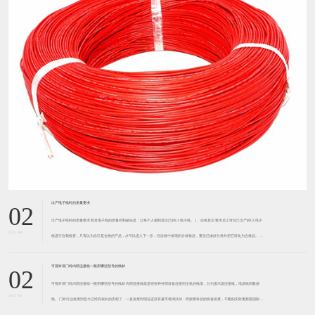
​出产电子线时的质量要求
02
出产电子线时的质量要求 制造电子线的质量控制秘诀是：让每个人都制造自己的UL电子线。 1、自检意识 要求员工对自己出产的UL电子
2021-08
线进行自我检查，只有以为自己是合格的产品，才可以进入下一步，在自检中发现的分歧格品，要自已做好分类并把它转化为合格品。 厂
家针对每个岗位、每个步骤都制定了具体的审查项目、
可视对讲门铃内部连接线一般用哪些型号的线材
02
可视对讲门铃内部连接线一般用哪些型号的线材 内部连接线就是把各种外部设备连接到主机的线缆，分为显示器连接线，电源线和数据
2021-08
线。 门铃行业发展到至今已经有很长的历程了，一直发展到现在还没有被市场淘汰掉，而跟着科技的快速发展，不断的实际更新跟国际接
轨。现在市场上可视对讲门铃仍是比较多的，但万变不离奇宗，