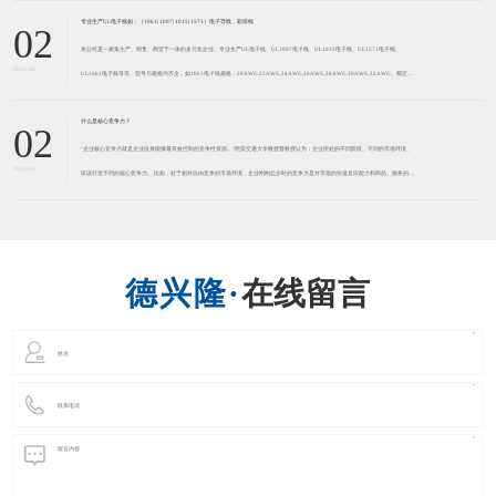
专业生产UL电子线如：（1061| 1007| 1015| 1571）电子导线，彩排线
02
本公司是一家集生产、销售、商贸于一体的多元化企业。专业生产UL电子线、UL1007电子线、UL1015电子线、UL1571电子线、
2021-08
UL1061电子线等等。型号与规格均齐全，如1061电子线规格：20AWG,22AWG,24AWG,26AWG,28AWG,30AWG,32AWG。额定温
度：80℃，额
什么是核心竞争力？
02
“企业核心竞争力就是企业自身能够最有效控制的竞争性资源。”西安交通大学教授曹教授认为：企业所处的不同阶段、不同的市场环境、
2021-08
应该打造不同的核心竞争力。 比如，处于相对自由竞争的市场环境，企业刚刚起步时的竞争力是对市场的快速反应能力和商品、服务的品
质；所以本公司应市场需求，申请了UL号。 （E3289
在线留言