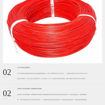
​出产电子线时的质量要求
02
出产电子线时的质量要求 制造电子线的质量控制秘诀是：让每个人都制造自己的UL电子线。 1、自检意识 要求员工对自己出产的UL电子
2021-08
线进行自我检查，只有以为自己是合格的产品，才可以进入下一步，在自检中发现的分歧格品，要自已做好分类并把它转化为合格品。 厂
家针对每个岗位、每个步骤都制定了具体的审查项目、
可视对讲门铃内部连接线一般用哪些型号的线材
02
可视对讲门铃内部连接线一般用哪些型号的线材 内部连接线就是把各种外部设备连接到主机的线缆，分为显示器连接线，电源线和数据
2021-08
线。 门铃行业发展到至今已经有很长的历程了，一直发展到现在还没有被市场淘汰掉，而跟着科技的快速发展，不断的实际更新跟国际接
轨。现在市场上可视对讲门铃仍是比较多的，但万变不离奇宗，
专业生产UL电子线如：（1061| 1007| 1015| 1571）电子导线，彩排线
02
本公司是一家集生产、销售、商贸于一体的多元化企业。专业生产UL电子线、UL1007电子线、UL1015电子线、UL1571电子线、
2021-08
UL1061电子线等等。型号与规格均齐全，如1061电子线规格：20AWG,22AWG,24AWG,26AWG,28AWG,30AWG,32AWG。额定温
度：80℃，额
什么是核心竞争力？
02
“企业核心竞争力就是企业自身能够最有效控制的竞争性资源。”西安交通大学教授曹教授认为：企业所处的不同阶段、不同的市场环境、
2021-08
应该打造不同的核心竞争力。 比如，处于相对自由竞争的市场环境，企业刚刚起步时的竞争力是对市场的快速反应能力和商品、服务的品