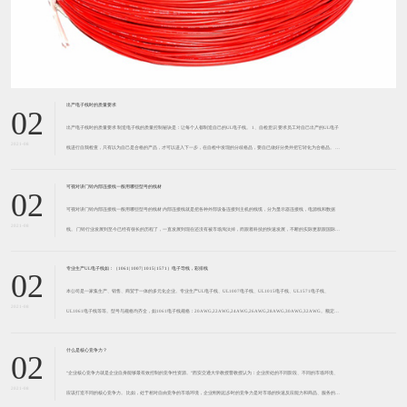
​出产电子线时的质量要求
02
出产电子线时的质量要求 制造电子线的质量控制秘诀是：让每个人都制造自己的UL电子线。 1、自检意识 要求员工对自己出产的UL电子
2021-08
线进行自我检查，只有以为自己是合格的产品，才可以进入下一步，在自检中发现的分歧格品，要自已做好分类并把它转化为合格品。 厂
家针对每个岗位、每个步骤都制定了具体的审查项目、
可视对讲门铃内部连接线一般用哪些型号的线材
02
可视对讲门铃内部连接线一般用哪些型号的线材 内部连接线就是把各种外部设备连接到主机的线缆，分为显示器连接线，电源线和数据
2021-08
线。 门铃行业发展到至今已经有很长的历程了，一直发展到现在还没有被市场淘汰掉，而跟着科技的快速发展，不断的实际更新跟国际接
轨。现在市场上可视对讲门铃仍是比较多的，但万变不离奇宗，
专业生产UL电子线如：（1061| 1007| 1015| 1571）电子导线，彩排线
02
本公司是一家集生产、销售、商贸于一体的多元化企业。专业生产UL电子线、UL1007电子线、UL1015电子线、UL1571电子线、
2021-08
UL1061电子线等等。型号与规格均齐全，如1061电子线规格：20AWG,22AWG,24AWG,26AWG,28AWG,30AWG,32AWG。额定温
度：80℃，额
什么是核心竞争力？
02
“企业核心竞争力就是企业自身能够最有效控制的竞争性资源。”西安交通大学教授曹教授认为：企业所处的不同阶段、不同的市场环境、
2021-08
应该打造不同的核心竞争力。 比如，处于相对自由竞争的市场环境，企业刚刚起步时的竞争力是对市场的快速反应能力和商品、服务的品