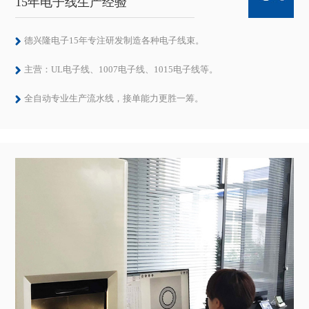
多年经验
15年电子线生产经验
德兴隆电子15年专注研发制造各种电子线束。
主营：UL电子线、1007电子线、1015电子线等。
全自动专业生产流水线，接单能力更胜一筹。