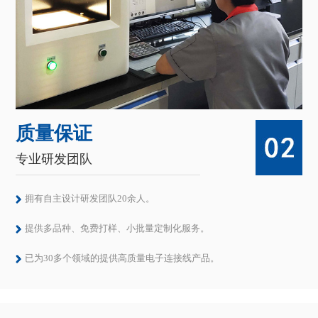
质量保证
专业研发团队