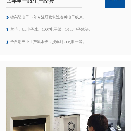
多年经验
15年电子线生产经验
德兴隆电子15年专注研发制造各种电子线束。
主营：UL电子线、1007电子线、1015电子线等。
全自动专业生产流水线，接单能力更胜一筹。